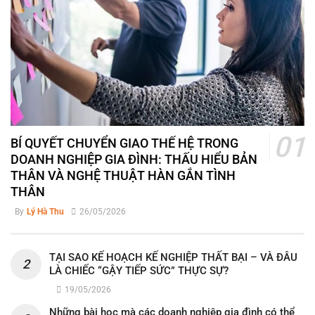
BÍ QUYẾT CHUYỂN GIAO THẾ HỆ TRONG
DOANH NGHIỆP GIA ĐÌNH: THẤU HIỂU BẢN
THÂN VÀ NGHỆ THUẬT HÀN GẮN TÌNH
THÂN
By
Lý Hà Thu
26/05/2026
TẠI SAO KẾ HOẠCH KẾ NGHIỆP THẤT BẠI – VÀ ĐÂU
LÀ CHIẾC “GẬY TIẾP SỨC” THỰC SỰ?
19/05/2026
Những bài học mà các doanh nghiệp gia đình có thể