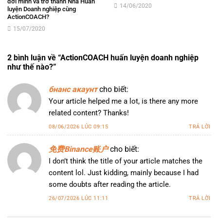
đời mình và trở thành Nhà Huấn
14/06/2020
luyện Doanh nghiệp cùng
ActionCOACH?
15/07/2020
2 bình luận về “
ActionCOACH huấn luyện doanh nghiệp
như thế nào?
”
бнанс акаунт
cho biết:
Your article helped me a lot, is there any more
related content? Thanks!
08/06/2026 LÚC 09:15
TRẢ LỜI
免费Binance账户
cho biết:
I don’t think the title of your article matches the
content lol. Just kidding, mainly because I had
some doubts after reading the article.
26/07/2026 LÚC 11:11
TRẢ LỜI