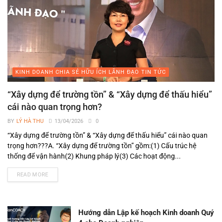
KINH DOANH CHIA SẺ HỮU ÍCH LÃNH ĐẠO TIN TỨC
“Xây dựng để trường tồn” & “Xây dựng để thấu hiểu”
cái nào quan trọng hơn?
BY
LÝ HÀ THU
13/04/2026
0
“Xây dựng để trường tồn” & “Xây dựng để thấu hiểu” cái nào quan
trọng hơn???A. “Xây dựng để trường tồn” gồm:(1) Cấu trúc hệ
thống để vận hành(2) Khung pháp lý(3) Các hoạt động...
READ MORE
Hướng dẫn Lập kế hoạch Kinh doanh Quý