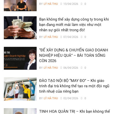
BY
LÝ HÀ THU
13/04/2026
0
Bạn không thể xây dựng công ty trong khi
bạn đang miết mải làm việc như một
nhân sự giỏi nhất trong đó!
BY
LÝ HÀ THU
07/04/2026
0
“ĐỂ XÂY DỰNG & CHUYỂN GIAO DOANH
NGHIỆP HIỆU QUẢ” – BÀI TOÁN SỐNG
CÒN 2026
BY
LÝ HÀ THU
06/04/2026
0
ĐÀO TẠO NỘI BỘ “MAY ĐO” – Khi giáo
trình đại trà không thể tạo ra một đội ngũ
tinh nhuệ của riêng bạn
BY
LÝ HÀ THU
02/04/2026
0
TINH HOA QUẢN TRỊ – Khi bạn không thể