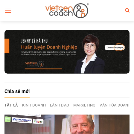
Bỏ
qua
nội
dung
Chia sẻ mới
TẤT CẢ
KINH DOANH
LÃNH ĐẠO
MARKETING
VĂN HÓA DOANH 