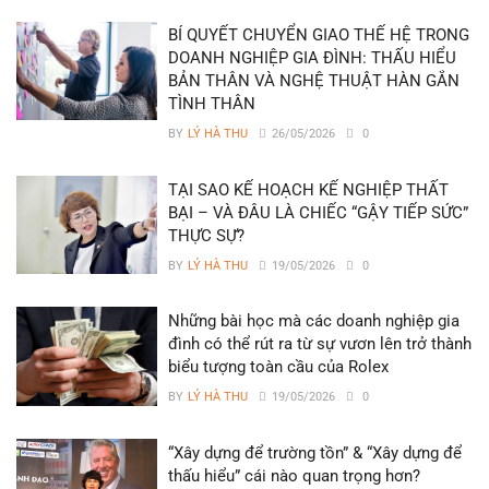
BÍ QUYẾT CHUYỂN GIAO THẾ HỆ TRONG
DOANH NGHIỆP GIA ĐÌNH: THẤU HIỂU
BẢN THÂN VÀ NGHỆ THUẬT HÀN GẮN
TÌNH THÂN
BY
LÝ HÀ THU
26/05/2026
0
TẠI SAO KẾ HOẠCH KẾ NGHIỆP THẤT
BẠI – VÀ ĐÂU LÀ CHIẾC “GẬY TIẾP SỨC”
THỰC SỰ?
BY
LÝ HÀ THU
19/05/2026
0
Những bài học mà các doanh nghiệp gia
đình có thể rút ra từ sự vươn lên trở thành
biểu tượng toàn cầu của Rolex
BY
LÝ HÀ THU
19/05/2026
0
“Xây dựng để trường tồn” & “Xây dựng để
thấu hiểu” cái nào quan trọng hơn?