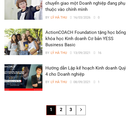
chuyển giao một Doanh nghiệp đang phụ
thuộc vào chính mình
BY
LÝ HÀ THU
16/03/2026
0
ActionCOACH Foundation tặng học bổng
khóa học Kinh doanh Cơ bản YESS
Business Basic
BY
LÝ HÀ THU
13/09/2021
16
Hướng dẫn Lập kế hoạch Kinh doanh Quý
4 cho Doanh nghiệp
BY
LÝ HÀ THU
08/09/2021
1
1
2
3