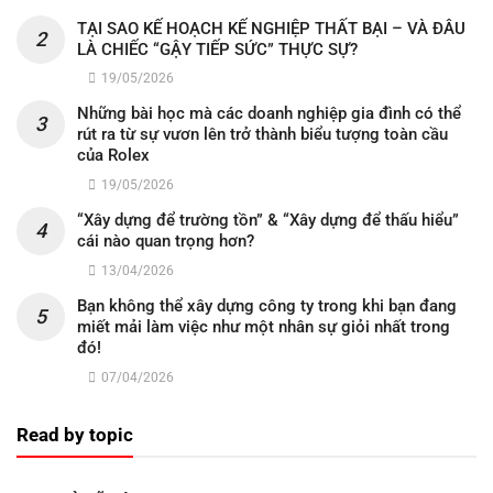
TẠI SAO KẾ HOẠCH KẾ NGHIỆP THẤT BẠI – VÀ ĐÂU
LÀ CHIẾC “GẬY TIẾP SỨC” THỰC SỰ?
19/05/2026
Những bài học mà các doanh nghiệp gia đình có thể
rút ra từ sự vươn lên trở thành biểu tượng toàn cầu
của Rolex
19/05/2026
“Xây dựng để trường tồn” & “Xây dựng để thấu hiểu”
cái nào quan trọng hơn?
13/04/2026
Bạn không thể xây dựng công ty trong khi bạn đang
miết mải làm việc như một nhân sự giỏi nhất trong
đó!
07/04/2026
Read by topic