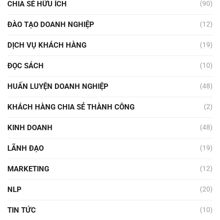
CHIA SẺ HỮU ÍCH
(90)
ĐÀO TẠO DOANH NGHIỆP
(12)
DỊCH VỤ KHÁCH HÀNG
(19)
ĐỌC SÁCH
(10)
HUẤN LUYỆN DOANH NGHIỆP
(48)
KHÁCH HÀNG CHIA SẺ THÀNH CÔNG
(2)
KINH DOANH
(48)
LÃNH ĐẠO
(19)
MARKETING
(12)
NLP
(20)
TIN TỨC
(10)