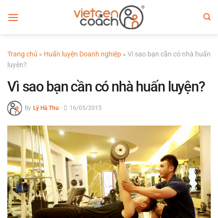
Bỏ
qua
nội
dung
Trang chủ
»
Huấn luyện Doanh nghiệp
»
Vì sao bạn cần có nhà huấn
luyện?
Vì sao bạn cần có nhà huấn luyện?
By
Lý Hà Thu
16/05/2015