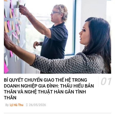
BÍ QUYẾT CHUYỂN GIAO THẾ HỆ TRONG
DOANH NGHIỆP GIA ĐÌNH: THẤU HIỂU BẢN
THÂN VÀ NGHỆ THUẬT HÀN GẮN TÌNH
THÂN
By
Lý Hà Thu
26/05/2026