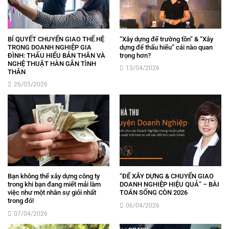
BÍ QUYẾT CHUYỂN GIAO THẾ HỆ
“Xây dựng để trường tồn” & “Xây
TRONG DOANH NGHIỆP GIA
dựng để thấu hiểu” cái nào quan
ĐÌNH: THẤU HIỂU BẢN THÂN VÀ
trọng hơn?
NGHỆ THUẬT HÀN GẮN TÌNH
13/04/2026
THÂN
26/05/2026
Bạn không thể xây dựng công ty
“ĐỂ XÂY DỰNG & CHUYỂN GIAO
trong khi bạn đang miết mải làm
DOANH NGHIỆP HIỆU QUẢ” – BÀI
việc như một nhân sự giỏi nhất
TOÁN SỐNG CÒN 2026
trong đó!
06/04/2026
07/04/2026