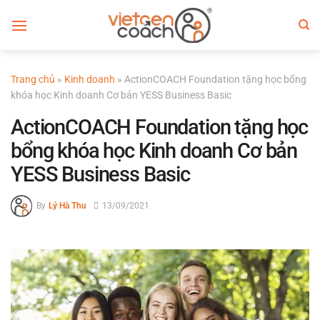
Bỏ
qua
nội
dung
Trang chủ
»
Kinh doanh
»
ActionCOACH Foundation tặng học bổng
khóa học Kinh doanh Cơ bản YESS Business Basic
ActionCOACH Foundation tặng học
bổng khóa học Kinh doanh Cơ bản
YESS Business Basic
By
Lý Hà Thu
13/09/2021