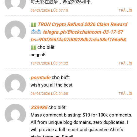
每天都在战争，希望2026和平.
06/03/2026 LÚC 07:15
TRẢ LỜI
TRON Crypto Refund 2026 Claim Reward
telegra.ph/Blockchaincom-03-17-5?
hs=9f3f356f4a07d0028db7a5a58cf166d6&
cho biết:
cegpp5
18/03/2026 LÚC 01:32
TRẢ LỜI
porntude
cho biết:
wish you all the best
06/04/2026 LÚC 01:00
TRẢ LỜI
333985
cho biết:
Mass comment blasting: $10 for 100k comments.
All from unique blog domains, zero duplicates. I
will provide a full report and guarantee Ahrefs