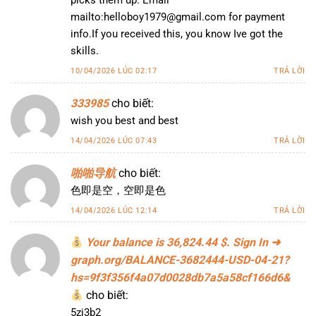
picks them up. Email
mailto:helloboy1979@gmail.com for payment
info.If you received this, you know Ive got the
skills.
10/04/2026 LÚC 02:17
TRẢ LỜI
333985
cho biết:
wish you best and best
14/04/2026 LÚC 07:43
TRẢ LỜI
啪啪导航
cho biết:
色即是空，空即是色
14/04/2026 LÚC 12:14
TRẢ LỜI
Your balance is 36,824.44 $. Sign In ➜
graph.org/BALANCE-3682444-USD-04-21?
hs=9f3f356f4a07d0028db7a5a58cf166d6&
cho biết:
5zj3b2