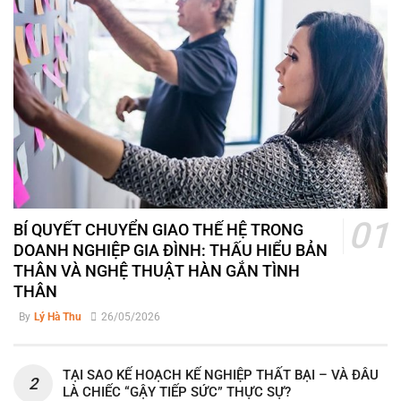
BÍ QUYẾT CHUYỂN GIAO THẾ HỆ TRONG
DOANH NGHIỆP GIA ĐÌNH: THẤU HIỂU BẢN
THÂN VÀ NGHỆ THUẬT HÀN GẮN TÌNH
THÂN
By
Lý Hà Thu
26/05/2026
TẠI SAO KẾ HOẠCH KẾ NGHIỆP THẤT BẠI – VÀ ĐÂU
LÀ CHIẾC “GẬY TIẾP SỨC” THỰC SỰ?