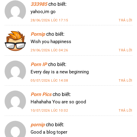
333985
cho biết:
yahoo,im go
28/06/2026 LÚC 17:15
TRẢ LỜI
Pornip
cho biết:
Wish you happiness
29/06/2026 LÚC 04:26
TRẢ LỜI
Porn IP
cho biết:
Every day is a new beginning
05/07/2026 LÚC 14:08
TRẢ LỜI
Porn Pics
cho biết:
Hahahaha You are so good
10/07/2026 LÚC 10:02
TRẢ LỜI
pornip
cho biết:
Good a blog toper