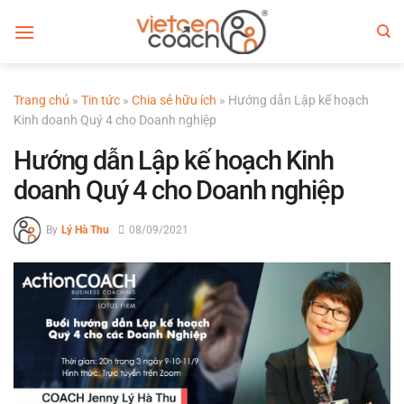
Bỏ
qua
nội
dung
Trang chủ
»
Tin tức
»
Chia sẻ hữu ích
»
Hướng dẫn Lập kế hoạch
Kinh doanh Quý 4 cho Doanh nghiệp
Hướng dẫn Lập kế hoạch Kinh
doanh Quý 4 cho Doanh nghiệp
By
Lý Hà Thu
08/09/2021