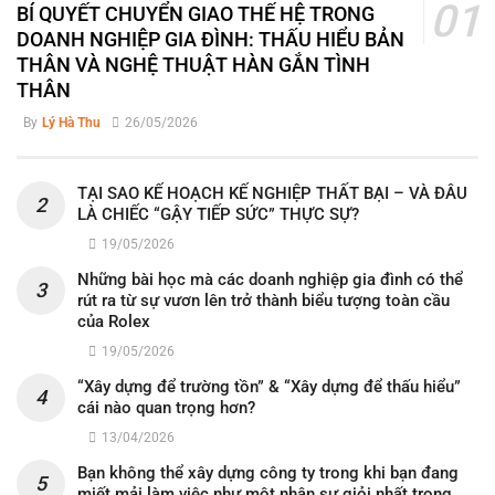
BÍ QUYẾT CHUYỂN GIAO THẾ HỆ TRONG
DOANH NGHIỆP GIA ĐÌNH: THẤU HIỂU BẢN
THÂN VÀ NGHỆ THUẬT HÀN GẮN TÌNH
THÂN
By
Lý Hà Thu
26/05/2026
TẠI SAO KẾ HOẠCH KẾ NGHIỆP THẤT BẠI – VÀ ĐÂU
LÀ CHIẾC “GẬY TIẾP SỨC” THỰC SỰ?
19/05/2026
Những bài học mà các doanh nghiệp gia đình có thể
rút ra từ sự vươn lên trở thành biểu tượng toàn cầu
của Rolex
19/05/2026
“Xây dựng để trường tồn” & “Xây dựng để thấu hiểu”
cái nào quan trọng hơn?
13/04/2026
Bạn không thể xây dựng công ty trong khi bạn đang
miết mải làm việc như một nhân sự giỏi nhất trong