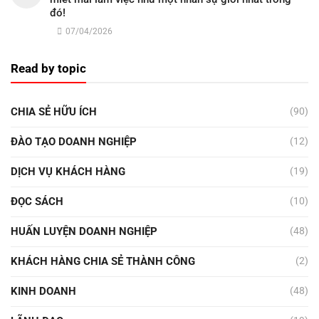
đó!
07/04/2026
Read by topic
CHIA SẺ HỮU ÍCH
(90)
ĐÀO TẠO DOANH NGHIỆP
(12)
DỊCH VỤ KHÁCH HÀNG
(19)
ĐỌC SÁCH
(10)
HUẤN LUYỆN DOANH NGHIỆP
(48)
KHÁCH HÀNG CHIA SẺ THÀNH CÔNG
(2)
KINH DOANH
(48)