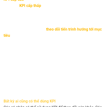
trong khi
KPI cấp thấp
có thể tập trung vào các quy trình
trong các phòng ban, nhóm hoặc cá nhân.
Sử dụng KPI khi bạn cần
theo dõi tiến trình hướng tới mục
tiêu
trong một khoảng thời gian nhất định.
Ai sử dụng KPI?
Bất kỳ ai cũng có thể dùng KPI