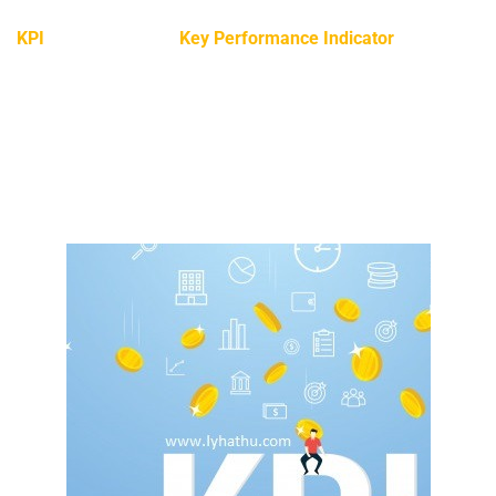
KPI
là viết tắt của từ
Key Performance Indicator
được định
nghĩa là một giá trị có thể đo lường được, chứng minh hiệu
quả của một công ty đạt được các mục tiêu trọng yếu của
mình.