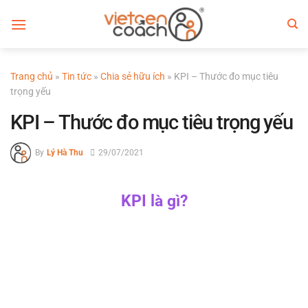
Bỏ
qua
nội
dung
Trang chủ
»
Tin tức
»
Chia sẻ hữu ích
»
KPI – Thước đo mục tiêu
trọng yếu
KPI – Thước đo mục tiêu trọng yếu
By
Lý Hà Thu
29/07/2021
KPI là gì?
Định nghĩa về KPI