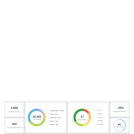
Bảng báo cáo giao diện điện tử là gì
Bảng báo cáo giao diện điện tử (dashboard) cho KPI tạo ra
hình ảnh trực quan theo thời gian thực về các KPI mà bạn
đã chọn để theo dõi, trên thiết bị di động, máy tính để bàn
hoặc TV treo tường trong văn phòng của bạn. Bảng báo
cáo điện tử KPI tốt nhất là bảng có thể tùy chỉnh, cho phép
bạn thay đổi màu sắc, sắp xếp bố cục KPI và quan sát tiến
trình của bạn trong nháy mắt.