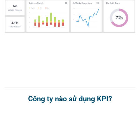
Công ty nào sử dụng KPI?
Tất cả các tổ chức, bất kể thuộc quy mô và lĩnh vực gì, đều