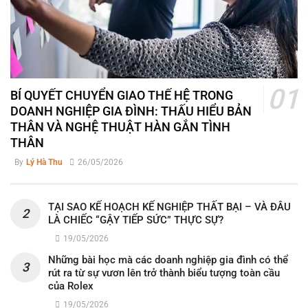
BÍ QUYẾT CHUYỂN GIAO THẾ HỆ TRONG
DOANH NGHIỆP GIA ĐÌNH: THẤU HIỂU BẢN
THÂN VÀ NGHỆ THUẬT HÀN GẮN TÌNH
THÂN
By
Lý Hà Thu
26/05/2026
TẠI SAO KẾ HOẠCH KẾ NGHIỆP THẤT BẠI – VÀ ĐÂU
LÀ CHIẾC “GẬY TIẾP SỨC” THỰC SỰ?
19/05/2026
Những bài học mà các doanh nghiệp gia đình có thể
rút ra từ sự vươn lên trở thành biểu tượng toàn cầu
của Rolex
19/05/2026