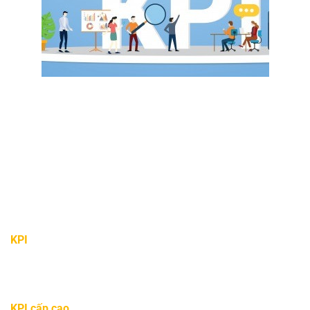
Sử dụng KPI khi nào?
KPI
được cá nhân và tổ chức dùng để đánh giá mức độ
thành công của các mục tiêu trọng yếu đạt được như nào.
KPI cấp cao
có thể tập trung vào hiệu suất toàn công ty,