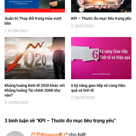
Quản trị Thay đổi trong mùa vượt
KPI – Thước đo mục tiêu trọng yếu
bão
29/07/2021
07/08/2021
Khủng hoảng Kinh tế 2020 khác với
6 kỹ năng giao tiếp vô cùng hiệu
Khủng hoảng Tài chính 2008 như
quả và tinh tế
nào?
28/05/2020
24/09/2020
3 bình luận về “
KPI – Thước đo mục tiêu trọng yếu
”
打开Binance账户
cho biết: