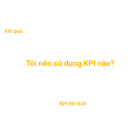
một blog tập trung vào các chủ đề liên quan thị trường
ngách của sản phẩm xuất bản.
Kết quả:
Doanh số bán sách sẽ tăng 15% trong năm nay.
Tôi nên sử dụng KPI nào?
Thước đo Mục tiêu Trọng yếu tốt nhất
Không có cái nào gọi là “
KPI tốt nhất
” để sử dụng. Chỉ có
các KPI tốt nhất cho từng mục tiêu cụ thể mà thôi. Tốt nhất
là hãy xác định những mục tiêu nào quan trọng nhất đối
với bạn và theo dõi chúng.