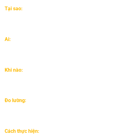
Tại sao:
đạt được mục tiêu này là điều bạn cần phải làm
trong năm nay.
Ai:
Giám đốc Marketing Nội dung sẽ chịu trách nhiệm về
KPI này
Khi nào:
quá trình KPI này sẽ được đánh giá hàng tháng.
Đo lường:
Tiến độ sẽ được đo lường khi tăng số lượng
sách bán ra và kết quả doanh thu.
Cách thực hiện:
Thúc đẩy lưu lượng truy cập thông qua