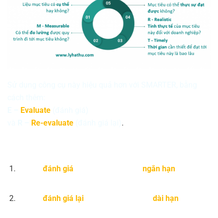
Sử dụng công cụ này hiệu quả hơn với SMARTER, bằng
cách thêm:
E –
Evaluate
(đánh giá)
và
R –
Re-evaluate
(đánh giá lại)
.
Bạn hãy tự trả lời 2 câu hỏi:
Bạn sẽ
đánh giá
quá trình này trong
ngắn hạn
khi nào
và như thế nào?
Bạn sẽ
đánh giá lại
quá trình này trong
dài hạn
khi nào
và như thế nào?