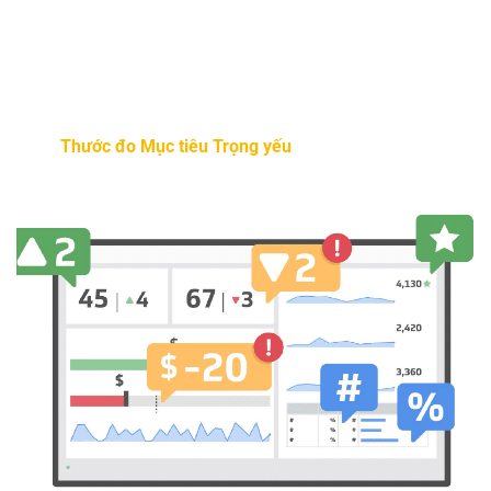
Nên theo dõi bao nhiêu KPI?
Càng theo dõi ít thì càng tốt. KPI dễ bị lạm dụng và đôi khi
sử dụng quá nhiều KPI cho một mục tiêu, hoặc có lúc áp
dụng
Thước đo Mục tiêu Trọng yếu
không phù hợp trong
từng giai đoạn phát triển của doanh nghiệp.