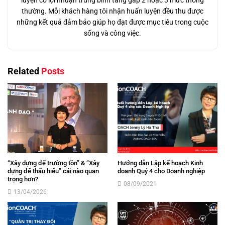
luyện có lợi nhuận trung bình tăng gấp 2 hoặc 3 mức thông
thường. Mỗi khách hàng tôi nhận huấn luyện đều thu được
những kết quả đảm bảo giúp họ đạt được mục tiêu trong cuộc
sống và công việc.
Related
Posts
“Xây dựng để trường tồn” & “Xây
Hướng dẫn Lập kế hoạch Kinh
dựng để thấu hiểu” cái nào quan
doanh Quý 4 cho Doanh nghiệp
trọng hơn?
08/09/2021
13/04/2026