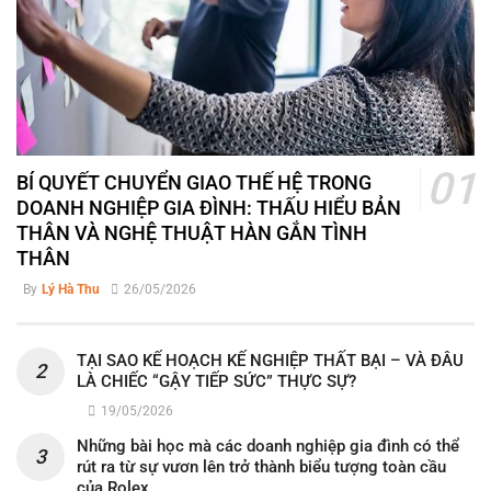
BÍ QUYẾT CHUYỂN GIAO THẾ HỆ TRONG
DOANH NGHIỆP GIA ĐÌNH: THẤU HIỂU BẢN
THÂN VÀ NGHỆ THUẬT HÀN GẮN TÌNH
THÂN
By
Lý Hà Thu
26/05/2026
TẠI SAO KẾ HOẠCH KẾ NGHIỆP THẤT BẠI – VÀ ĐÂU
LÀ CHIẾC “GẬY TIẾP SỨC” THỰC SỰ?
19/05/2026
Những bài học mà các doanh nghiệp gia đình có thể
rút ra từ sự vươn lên trở thành biểu tượng toàn cầu
của Rolex