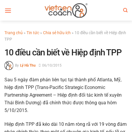
Bỏ
qua
nội
dung
Trang chủ
»
Tin tức
»
Chia sẻ hữu ích
»
10 điều cần biết về Hiệp định
TPP
10 điều cần biết về Hiệp định TPP
By
Lý Hà Thu
06/10/2015
Sau 5 ngày đàm phán liên tục tại thành phố Atlanta, Mỹ,
hiệp định TPP (Trans-Pacific Strategic Economic
Partnership Agreement – Hiệp định đối tác kinh tế xuyên
Thái Bình Dương) đã chính thức được thông qua hôm
5/10/2015.
Hiệp định TPP đã kéo dài 10 năm ròng rã với 19 vòng đàm
phán chính thức, theo một số chuyên gia kinh tế, nếu lỡ cơ