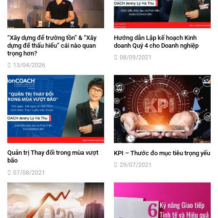
“Xây dựng để trường tồn” & “Xây
Hướng dẫn Lập kế hoạch Kinh
dựng để thấu hiểu” cái nào quan
doanh Quý 4 cho Doanh nghiệp
trọng hơn?
08/09/2021
13/04/2026
Quản trị Thay đổi trong mùa vượt
KPI – Thước đo mục tiêu trọng yếu
bão
29/07/2021
07/08/2021