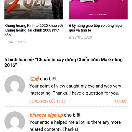
Khủng hoảng Kinh tế 2020 khác với
6 kỹ năng giao tiếp vô cùng hiệu
Khủng hoảng Tài chính 2008 như
quả và tinh tế
nào?
28/05/2020
24/09/2020
5 bình luận về “
Chuẩn bị xây dựng Chiến lược Marketing
2016
”
注册
cho biết:
Your point of view caught my eye and was very
interesting. Thanks. I have a question for you.
08/02/2026 LÚC 15:26
TRẢ LỜI
binance sign up
cho biết:
Your enticle helped me a lot, is there any more
related content? Thanks!