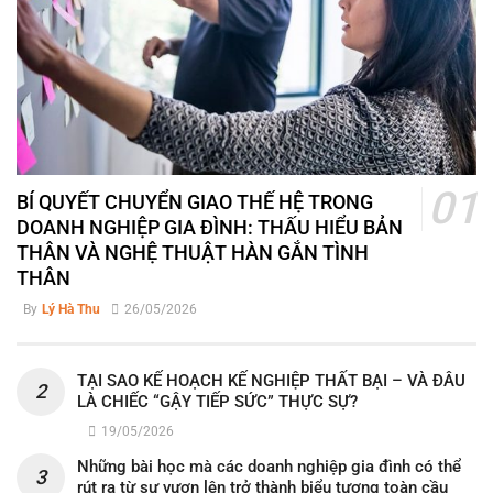
BÍ QUYẾT CHUYỂN GIAO THẾ HỆ TRONG
DOANH NGHIỆP GIA ĐÌNH: THẤU HIỂU BẢN
THÂN VÀ NGHỆ THUẬT HÀN GẮN TÌNH
THÂN
By
Lý Hà Thu
26/05/2026
TẠI SAO KẾ HOẠCH KẾ NGHIỆP THẤT BẠI – VÀ ĐÂU
LÀ CHIẾC “GẬY TIẾP SỨC” THỰC SỰ?
19/05/2026
Những bài học mà các doanh nghiệp gia đình có thể
rút ra từ sự vươn lên trở thành biểu tượng toàn cầu