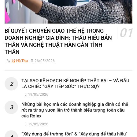
BÍ QUYẾT CHUYỂN GIAO THẾ HỆ TRONG
DOANH NGHIỆP GIA ĐÌNH: THẤU HIỂU BẢN
THÂN VÀ NGHỆ THUẬT HÀN GẮN TÌNH
THÂN
By
Lý Hà Thu
26/05/2026
TẠI SAO KẾ HOẠCH KẾ NGHIỆP THẤT BẠI – VÀ ĐÂU
LÀ CHIẾC “GẬY TIẾP SỨC” THỰC SỰ?
19/05/2026
Những bài học mà các doanh nghiệp gia đình có thể
rút ra từ sự vươn lên trở thành biểu tượng toàn cầu
của Rolex
19/05/2026
“Xây dựng để trường tồn” & “Xây dựng để thấu hiểu”