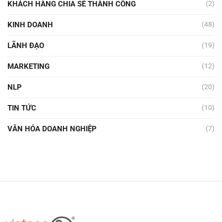
KHÁCH HÀNG CHIA SẺ THÀNH CÔNG
(2)
KINH DOANH
(48)
LÃNH ĐẠO
(19)
MARKETING
(12)
NLP
(20)
TIN TỨC
(10)
VĂN HÓA DOANH NGHIỆP
(7)