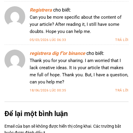
Registrera
cho biết:
Can you be more specific about the content of
your article? After reading it, I still have some
doubts. Hope you can help me.
05/03/2026 LÚC 06:33
TRẢ LỜI
registrera dig f"or binance
cho biết:
Thank you for your sharing. I am worried that I
lack creative ideas. It is your article that makes
me full of hope. Thank you. But, I have a question,
can you help me?
18/06/2026 LÚC 00:35
TRẢ LỜI
Để lại một bình luận
Email của bạn sẽ không được hiển thị công khai.
Các trường bắt
buộc được đánh dấu
*