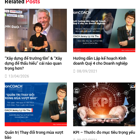
Related
Posts
“Xây dựng để trường tồn” & “Xây
Hướng dẫn Lập kế hoạch Kinh
dựng để thấu hiểu” cái nào quan
doanh Quý 4 cho Doanh nghiệp
trọng hơn?
08/09/2021
13/04/2026
Quản trị Thay đổi trong mùa vượt
KPI – Thước đo mục tiêu trọng yếu
bão