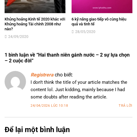
Khủng hoảng Kinh tế 2020 khác với
6 kỹ năng giao tiếp vô cùng hiệu
Khủng hoảng Tài chính 2008 như
quả và tinh tế
nào?
28/05/2020
24/09/2020
1 bình luận về “
Hai thanh niên gánh nước – 2 sự lựa chọn
– 2 cuộc đời
”
Registrera
cho biết:
I don’t think the title of your article matches the
content lol. Just kidding, mainly because I had
some doubts after reading the article.
24/04/2026 LÚC 10:18
TRẢ LỜI
Để lại một bình luận