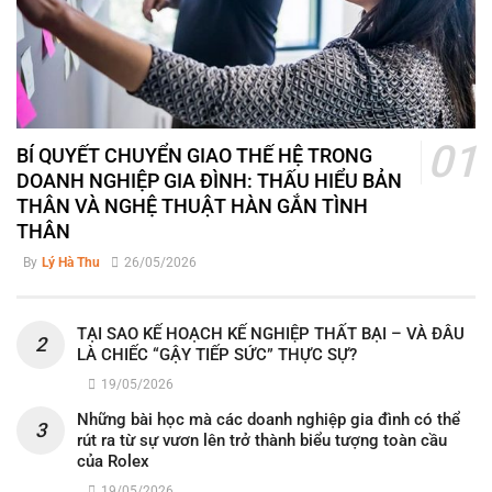
BÍ QUYẾT CHUYỂN GIAO THẾ HỆ TRONG
DOANH NGHIỆP GIA ĐÌNH: THẤU HIỂU BẢN
THÂN VÀ NGHỆ THUẬT HÀN GẮN TÌNH
THÂN
By
Lý Hà Thu
26/05/2026
TẠI SAO KẾ HOẠCH KẾ NGHIỆP THẤT BẠI – VÀ ĐÂU
LÀ CHIẾC “GẬY TIẾP SỨC” THỰC SỰ?
19/05/2026
Những bài học mà các doanh nghiệp gia đình có thể
rút ra từ sự vươn lên trở thành biểu tượng toàn cầu
của Rolex
19/05/2026