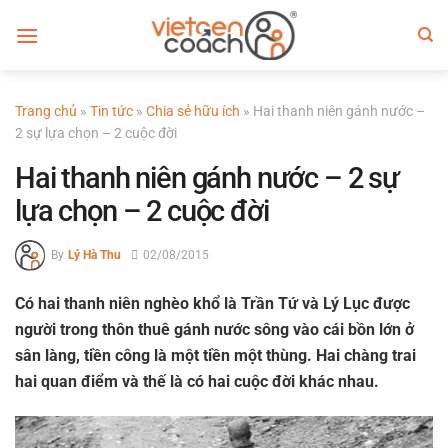
Bỏ
qua
nội
dung
Trang chủ
»
Tin tức
»
Chia sẻ hữu ích
»
Hai thanh niên gánh nước –
2 sự lựa chọn – 2 cuộc đời
Hai thanh niên gánh nước – 2 sự
lựa chọn – 2 cuộc đời
By
Lý Hà Thu
02/08/2015
Có hai thanh niên nghèo khổ là Trần Tứ và Lý Lục được
người trong thôn thuê gánh nước sông vào cái bồn lớn ở
sân làng, tiền công là một tiền một thùng. Hai chàng trai
hai quan điểm và thế là có hai cuộc đời khác nhau.