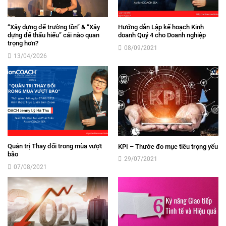
“Xây dựng để trường tồn” & “Xây
Hướng dẫn Lập kế hoạch Kinh
dựng để thấu hiểu” cái nào quan
doanh Quý 4 cho Doanh nghiệp
trọng hơn?
08/09/2021
13/04/2026
Quản trị Thay đổi trong mùa vượt
KPI – Thước đo mục tiêu trọng yếu
bão
29/07/2021
07/08/2021