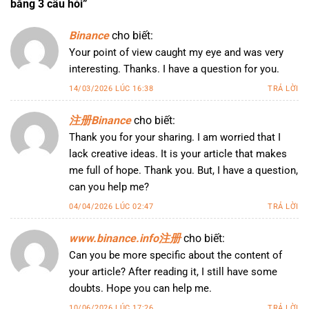
bằng 3 câu hỏi
”
Binance
cho biết:
Your point of view caught my eye and was very
interesting. Thanks. I have a question for you.
14/03/2026 LÚC 16:38
TRẢ LỜI
注册Binance
cho biết:
Thank you for your sharing. I am worried that I
lack creative ideas. It is your article that makes
me full of hope. Thank you. But, I have a question,
can you help me?
04/04/2026 LÚC 02:47
TRẢ LỜI
www.binance.info注册
cho biết:
Can you be more specific about the content of
your article? After reading it, I still have some
doubts. Hope you can help me.
10/06/2026 LÚC 17:26
TRẢ LỜI