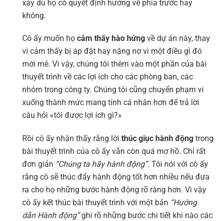
xảy dù họ có quyết định hướng về phía trước hay
không.
Cô ấy muốn họ
cảm thấy hào hứng
về dự án này, thay
vì cảm thấy bị áp đặt hay nặng nợ vì một điều gì đó
mới mẻ. Vì vậy, chúng tôi thêm vào một phần của bài
thuyết trình về các lợi ích cho các phòng ban, các
nhóm trong công ty. Chúng tôi cũng chuyển phạm vi
xuống thành mức mang tính cá nhân hơn để trả lời
câu hỏi «tôi được lợi ích gì?»
Rồi cô ấy nhận thấy rằng lời
thúc giục hành động
trong
bài thuyết trình của cô ấy vẫn còn quá mơ hồ. Chỉ rất
đơn giản
“Chúng ta hãy hành động”
. Tôi nói với cô ấy
rằng cô sẽ thúc đẩy hành động tốt hơn nhiều nếu đưa
ra cho họ những bước hành động rõ ràng hơn. Vì vậy
cô ấy kết thúc bài thuyết trình với một bản
“Hướng
dẫn Hành động”
ghi rõ những bước chi tiết khi nào các