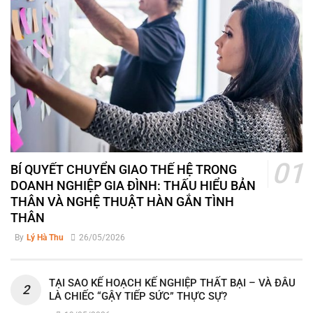
BÍ QUYẾT CHUYỂN GIAO THẾ HỆ TRONG
DOANH NGHIỆP GIA ĐÌNH: THẤU HIỂU BẢN
THÂN VÀ NGHỆ THUẬT HÀN GẮN TÌNH
THÂN
By
Lý Hà Thu
26/05/2026
TẠI SAO KẾ HOẠCH KẾ NGHIỆP THẤT BẠI – VÀ ĐÂU
LÀ CHIẾC “GẬY TIẾP SỨC” THỰC SỰ?