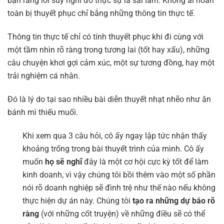
bạn rằng lối suy nghĩ đó thực sự là sai lầm. Không ai hoàn
toàn bị thuyết phục chỉ bằng những thông tin thực tế.
Thông tin thực tế chỉ có tính thuyết phục khi đi cùng với
một tầm nhìn rõ ràng trong tương lai (tốt hay xấu), những
câu chuyện khơi gợi cảm xúc, một sự tương đồng, hay một
trải nghiệm cá nhân.
Đó là lý do tại sao nhiều bài diễn thuyết nhạt nhẽo như ăn
bánh mì thiếu muối.
Khi xem qua 3 câu hỏi, cô ấy ngay lập tức nhận thấy
khoảng trống trong bài thuyết trình của mình. Cô ấy
muốn
họ sẽ nghĩ
đây là một cơ hội cực kỳ tốt để làm
kinh doanh, vì vậy chúng tôi bồi thêm vào một số phần
nói rõ doanh nghiệp sẽ đình trệ như thế nào nếu không
thực hiện dự án này. Chúng tôi
tạo ra những dự báo rõ
ràng
(với những cốt truyện) về những điều sẽ có thể